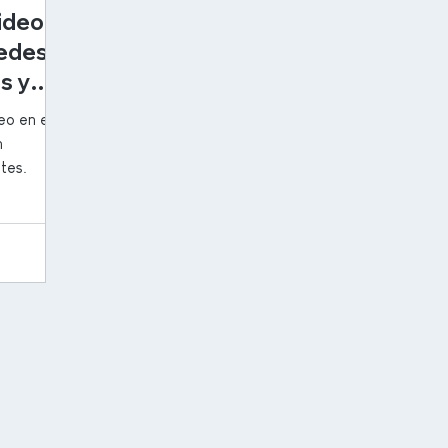
ideo
Redes
s y
eo en el
n
tes.